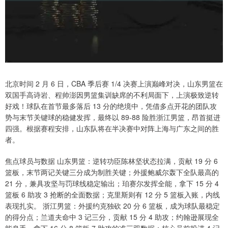
北京时间 2 月 6 日，CBA 季后赛 1/4 决赛上演巅峰对决，山东男篮在
双国手高诗岩、程帅澎因男篮集训缺席的不利局面下，上演极致逆转
好戏！球队在首节最多落后 13 分的绝境中，凭借多点开花的团队攻
势与末节关键球的稳健发挥，最终以 89-88 险胜浙江男篮，昂首挺进
四强。根据赛程安排，山东队将在半决赛中对阵上海与广东之间的胜
者。
焦点球员与数据 山东男篮：逆转功臣陈林坚状态拉满，贡献 19 分 6
篮板，末节两记关键三分成为制胜关键；外援鲍威尔轰下全队最高的
21 分，兼具攻坚与罚球线稳定输出；珀赛尔发挥全能，拿下 15 分 4
篮板 6 助攻 3 抢断的全面数据；克里斯则有 12 分 5 篮板入账，内线
表现扎实。 浙江男篮：外援约克独砍 20 分 6 篮板，成为球队最稳定
的得分点；兰道夫命中 3 记三分，贡献 15 分 4 助攻；约翰逊展现全