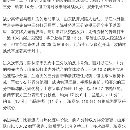
能身手，拿下 16 分 8 篮板 7 助攻的准三双数据；核心吴前投进 4 记
三分，斩获 14 分，但关键时段未能延续火力。展开剩余72%
缺少高诗岩与程帅澎的攻防串联，山东队开局陷入被动。浙江队外援
兰道夫率先命中三分打开局面，陈林坚造三分犯规三罚全中予以回
应，双方陷入短暂胶着。随后浙江队突然发力，凭借流畅的传导打出
一波 13-2 的进攻高潮，将分差拉开至 13 分。尽管山东队末段连追 4
分，但首节结束仍以 20-29 落后 9 分。此节浙江队多点开花，攻防转
换效率显著高于对手。
进入次节后，陈林坚率先命中三分吹响反扑号角。面对浙江队 11 分
的领先优势，山东队打出内外结合的立体攻势，一波 10-2 的冲击波
迅速缩小分差。兰道夫的三分曾帮助浙江稳住局势，但山东队攻势不
减，再掀 9-2 的得分浪潮，成功实现反超。半场结束前，珀赛尔的三
分帮助球队巩固优势，山东队单节净胜 11 分，以 49-47 逆转战局。
前两节双方三分表现平分秋色，均为 17 投 6 中，兰道夫（11 分）、
约克（13 分）与陈林坚（11 分）、珀赛尔（10 分）分别成为两队得
分核心。
易边再战，比赛进入白热化缠斗阶段。前 3 分钟双方得分寥寥，山东
队仅以 53-52 微弱领先，随后两队比分交替上升，多次战平。珀赛尔