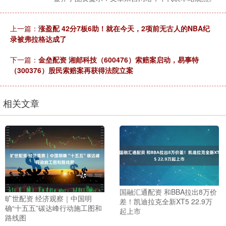
上一篇：
涨盈配 42分7板6助！就在今天，2项前无古人的NBA纪
录被弗拉格达成了
下一篇：
金垒配资 湘邮科技（600476）索赔案启动，易事特
（300376）股民索赔案再获得法院立案
相关文章
国融汇通配资 和BBA拉出8万价
旷世配资 经济观察｜中国明
差！凯迪拉克全新XT5 22.9万
确“十五五”碳达峰行动施工图和
起上市
路线图