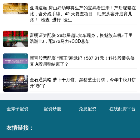
亚博速融 房山妇幼即将生产的宝妈看过来！产后秘籍在
此，含分娩手续、42 天复查项目，助您从容开启育儿
路！_检查_进行_医生
富明证券配资 26款星越L实车现身，换魅族车机+千里
浩瀚H3，配272马力+CCD悬架
新宝股票配资 “新王”寒武纪 1587.91元！科技股带头修
复 A股调整结束了？
金石通策略 萝卜干月饼、黑猪芝士月饼，今年中秋月饼
开“卷”了
金斧子配资
配资炒股
免息配资
在线配资平台
友情链接：