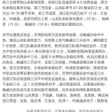
的三分曾帮助山东取得优势，但浙江队迅速回应 4-0 攻势反超，双方
你来我往展开拉锯。第三节结束，山东队单节 21-23 被追回 2 分，双
方以 70-70 握手言和。前三节战罢，浙江队约克已砍下 17 分，兰道
夫、约翰逊、吴前均得分上双；山东队则依靠珀赛尔（15 分）、陈林
坚（11 分）、鲍威尔（13 分）的稳定输出紧咬比分。
末节比赛悬念迭起，开局阶段双方进攻效率放缓，仅鲍威尔命中中
投。随后山东队突然发力，克里斯上篮与鲍威尔三分命中，瞬间建立
7 分优势，浙江队被迫请求暂停。暂停后浙江队展开疯狂反扑，兰道
夫中投与张洪硕 2+1 将分差缩小至 2 分，关键时刻陈林坚挺身而出，
两罚全中后再命中三分，连得 5 分帮助山东稳住局势。此后比赛进入
白热化，鲍威尔三罚全中、吴前三分回敬，约翰逊造陶汉林 5 犯离
场，双方交替领先、分差始终未能拉开。终场前关键时刻，陈林坚命
中职业生涯季后赛代表作的致命三分，尽管约克随后命中超远三分，
但浙江队此前连续三分不中错失反超机会，最终山东队凭借这记价值
千金的三分，以 1 分优势险胜对手，成功晋级四强。比赛最后时刻，
鲍威尔的失误引发主帅邱彪不满怒吼，但并未影响球队最终取胜。
双方首发阵容 山东男篮：于德豪、珀赛尔、陈林坚、克里斯、陶汉林
浙江男篮：吴前、陆文博、兰道夫、刘泽一、约翰逊发布于：陕西省
金斧子配资提示：文章来自网络，不代表本站观点。