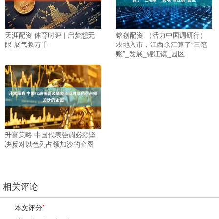
天涯配资 体育时评 | 启梦想无
铭创配资 （活力中国调研行）
限 展气象万千
农地入市，江西余江算了“三笔
账”_发展_锦江镇_园区
升富策略 中国代表强调必须坚
决反对以色列占领加沙的企图
相关评论
本文评分
*