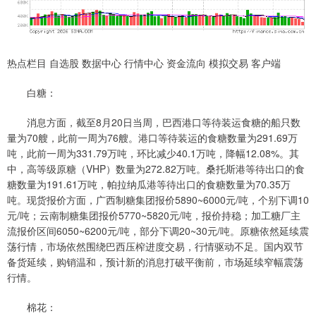
热点栏目 自选股 数据中心 行情中心 资金流向 模拟交易 客户端
白糖：
消息方面，截至8月20日当周，巴西港口等待装运食糖的船只数
量为70艘，此前一周为76艘。港口等待装运的食糖数量为291.69万
吨，此前一周为331.79万吨，环比减少40.1万吨，降幅12.08%。其
中，高等级原糖（VHP）数量为272.82万吨。桑托斯港等待出口的食
糖数量为191.61万吨，帕拉纳瓜港等待出口的食糖数量为70.35万
吨。现货报价方面，广西制糖集团报价5890~6000元/吨，个别下调10
元/吨；云南制糖集团报价5770~5820元/吨，报价持稳；加工糖厂主
流报价区间6050~6200元/吨，部分下调20~30元/吨。原糖依然延续震
荡行情，市场依然围绕巴西压榨进度交易，行情驱动不足。国内双节
备货延续，购销温和，预计新的消息打破平衡前，市场延续窄幅震荡
行情。
棉花：