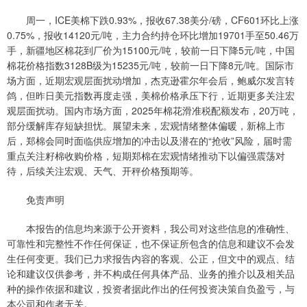
周一，ICE美棉下跌0.93%，报收67.38美分/磅，CF601环比上涨
0.75%，报收14120元/吨，主力合约持仓环比增加19701手至50.46万
手，新疆地区棉花到厂价为15100元/吨，较前一日下降5元/吨，中国
棉花价格指数3128B级为15235元/吨，较前一日下降8元/吨。国际市
场方面，近期宏观层面扰动增加，杰克逊霍尔年会后，鲍威尔发言转
鸽，但昨日美元指数再度走强，美棉价格承压下行，近期更多关注宏
观层面扰动。国内市场方面，2025年棉花滑准税配额发布，20万吨，
部分缓解库存短缺担忧。展望未来，宏观情绪整体偏暖，新棉上市
后，郑棉会同时面临供应增加的冲击以及潜在的“抢收”风险，届时需
重点关注籽棉收购价格，短期郑棉在宏观情绪推动下以偏强震荡对
待，后续关注宏观、天气、开秤价格预期等。
免责声明
本报告的信息均来源于公开资料，我公司对这些信息的准确性、
可靠性和完整性不作任何保证，也不保证所包含的信息和建议不会发
生任何变更。我们已力求报告内容的客观、公正，但文中的观点、结
论和建议仅供参考，并不构成任何具体产品、业务的推介以及相关品
种的操作依据和建议，投资者据此作出的任何投资决策自负盈亏，与
本公司和作者无关。