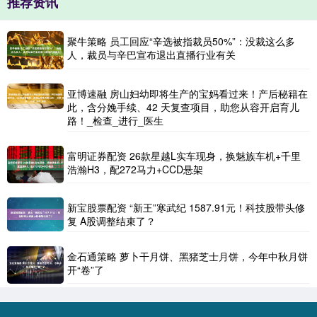
推荐资讯
聚牛策略 员工回应“辛选被指裁员50%”：没裁这么多
人，裁员与辛巴宣布退出直播行业有关
亚博速融 房山妇幼即将生产的宝妈看过来！产后秘籍在
此，含分娩手续、42 天复查项目，助您从容开启育儿
路！_检查_进行_医生
富明证券配资 26款星越L实车现身，换魅族车机+千里
浩瀚H3，配272马力+CCD悬架
新宝股票配资 “新王”寒武纪 1587.91元！科技股带头修
复 A股调整结束了？
金石通策略 萝卜干月饼、黑猪芝士月饼，今年中秋月饼
开“卷”了