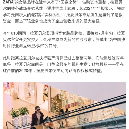
ZARA”的女装品牌在近年来有了“回春之势”，借助资本重整，拉夏贝
尔的核心战场开始从线下逐步往线上转移，其2024年年报显示，凭借
学习走南极人的老路以“卖标为生”，拉夏贝尔靠贴牌生意赚到了急救
资金，而当下该业务也成为了企业营收来源的最大途径。
今年618期间，拉夏贝尔登顶抖音女装品牌榜。紧接着7月中旬，拉夏
贝尔官宣变更实控人，金穗丰华成为新的控股股东，并喊出“为中国快
时尚行业树立转型标杆”的口号。
此时距离拉夏贝尔被执行破产清算已过去整整两年。而能熬过这两年
低谷，拉夏贝尔靠的是一门争议颇多的暴利生意：贴牌授权——早在
破产前的2020年，拉夏贝尔便主动向贴牌授权模式转型。