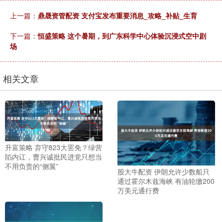
上一篇：
鼎晟资管配资 支付宝发布重要消息_攻略_补贴_生育
下一篇：
恒盛策略 这个暑期，到广东科学中心体验沉浸式空中剧
场
相关文章
升富策略 弃守823大罢免？绿营
陷内讧，曹兴诚批民进党只想当
不用负责的“侧翼”
股大牛配资 伊朗允许少数船只
通过霍尔木兹海峡 有油轮缴200
万美元通行费