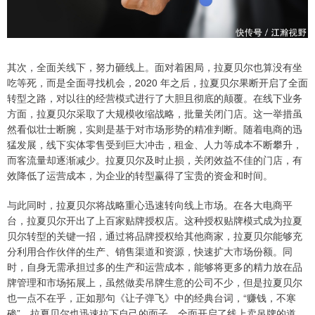
其次，全面关线下，努力砸线上。面对着困局，拉夏贝尔也算没有坐
吃等死，而是全面寻找机会，2020 年之后，拉夏贝尔果断开启了全面
转型之路，对以往的经营模式进行了大胆且彻底的颠覆。在线下业务
方面，拉夏贝尔采取了大规模收缩战略，批量关闭门店。这一举措虽
然看似壮士断腕，实则是基于对市场形势的精准判断。随着电商的迅
猛发展，线下实体零售受到巨大冲击，租金、人力等成本不断攀升，
而客流量却逐渐减少。拉夏贝尔及时止损，关闭效益不佳的门店，有
效降低了运营成本，为企业的转型赢得了宝贵的资金和时间。
与此同时，拉夏贝尔将战略重心迅速转向线上市场。在各大电商平
台，拉夏贝尔开出了上百家贴牌授权店。这种授权贴牌模式成为拉夏
贝尔转型的关键一招，通过将品牌授权给其他商家，拉夏贝尔能够充
分利用合作伙伴的生产、销售渠道和资源，快速扩大市场份额。同
时，自身无需承担过多的生产和运营成本，能够将更多的精力放在品
牌管理和市场拓展上，虽然做卖吊牌生意的公司不少，但是拉夏贝尔
也一点不在乎，正如那句《让子弹飞》中的经典台词，“赚钱，不寒
碜”，拉夏贝尔也迅速拉下自己的面子，全面开启了线上卖吊牌的道