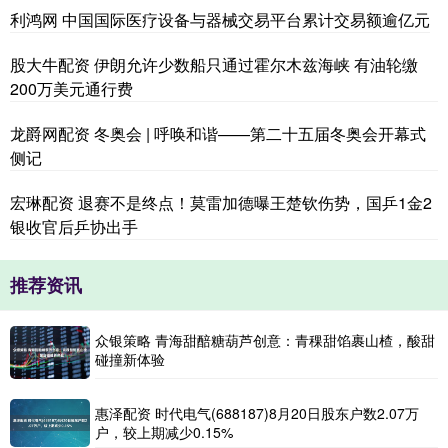
利鸿网 中国国际医疗设备与器械交易平台累计交易额逾亿元
股大牛配资 伊朗允许少数船只通过霍尔木兹海峡 有油轮缴
200万美元通行费
龙爵网配资 冬奥会 | 呼唤和谐——第二十五届冬奥会开幕式
侧记
宏琳配资 退赛不是终点！莫雷加德曝王楚钦伤势，国乒1金2
银收官后乒协出手
推荐资讯
众银策略 青海甜醅糖葫芦创意：青稞甜馅裹山楂，酸甜
碰撞新体验
惠泽配资 时代电气(688187)8月20日股东户数2.07万
户，较上期减少0.15%