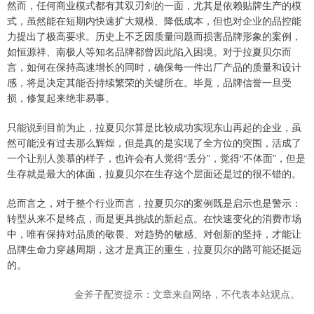
然而，任何商业模式都有其双刃剑的一面，尤其是依赖贴牌生产的模
式，虽然能在短期内快速扩大规模、降低成本，但也对企业的品控能
力提出了极高要求。历史上不乏因质量问题而损害品牌形象的案例，
如恒源祥、南极人等知名品牌都曾因此陷入困境。对于拉夏贝尔而
言，如何在保持高速增长的同时，确保每一件出厂产品的质量和设计
感，将是决定其能否持续繁荣的关键所在。毕竟，品牌信誉一旦受
损，修复起来绝非易事。
只能说到目前为止，拉夏贝尔算是比较成功实现东山再起的企业，虽
然可能没有过去那么辉煌，但是真的是实现了全方位的突围，活成了
一个让别人羡慕的样子，也许会有人觉得“丢分”，觉得“不体面”，但是
生存就是最大的体面，拉夏贝尔在生存这个层面还是过的很不错的。
总而言之，对于整个行业而言，拉夏贝尔的案例既是启示也是警示：
转型从来不是终点，而是更具挑战的新起点。在快速变化的消费市场
中，唯有保持对品质的敬畏、对趋势的敏感、对创新的坚持，才能让
品牌生命力穿越周期，这才是真正的重生，拉夏贝尔的路可能还挺远
的。
金斧子配资提示：文章来自网络，不代表本站观点。