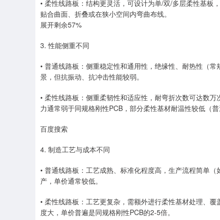
• 柔性线路板：结构更灵活，可设计为单/双/多层柔性基板
贴合曲面、折叠或在狭小空间内弯曲布线。
展开剩余57%
3. 性能侧重不同
• 普通线路板：侧重稳定性和通用性，绝缘性、耐热性（常规
景，但抗振动、抗冲击性能较弱。
• 柔性线路板：侧重柔韧性和适应性，耐弯折次数可达数万
力通常弱于同规格刚性PCB，部分柔性基材耐温性较低（普
百度搜索
4. 制造工艺与成本不同
• 普通线路板：工艺成熟、标准化程度高，生产流程简单（
产，单价通常较低。
• 柔性线路板：工艺更复杂，需额外进行柔性基材处理、覆
度大，单价普遍是同规格刚性PCB的2-5倍。