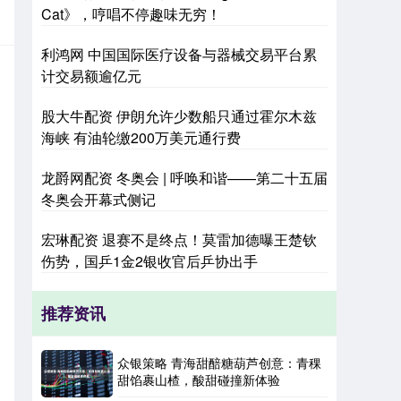
Cat》，哼唱不停趣味无穷！
利鸿网 中国国际医疗设备与器械交易平台累
计交易额逾亿元
股大牛配资 伊朗允许少数船只通过霍尔木兹
海峡 有油轮缴200万美元通行费
龙爵网配资 冬奥会 | 呼唤和谐——第二十五届
冬奥会开幕式侧记
宏琳配资 退赛不是终点！莫雷加德曝王楚钦
伤势，国乒1金2银收官后乒协出手
推荐资讯
众银策略 青海甜醅糖葫芦创意：青稞
甜馅裹山楂，酸甜碰撞新体验