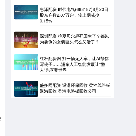
惠泽配资 时代电气(688187)8月20日
股东户数2.07万户，较上期减少
0.15%
深圳配资 拉夏贝尔起死回生了？都以
为要倒的女装巨头怎么又活了？
杠杆配资网 打一辆无人车，让AI帮你
写稿子……浦东人工智能发展让“懒
人”先享受世界
盛多网配资 退港环保回收 柔性线路板
退港回收 香港电路板回收公司
安