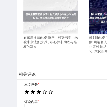
石家庄股票配资 快评丨村支书卖小米
融318配资
被小米法务投诉，核心并非助农与维
象”网络名
权的对立
小康村 网
化_大皖新闻
相关评论
本文评分
*
评论内容
*