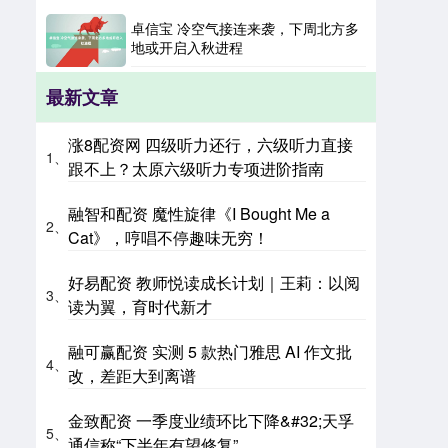
卓信宝 冷空气接连来袭，下周北方多
地或开启入秋进程
最新文章
涨8配资网 四级听力还行，六级听力直接
1、
跟不上？太原六级听力专项进阶指南
融智和配资 魔性旋律《I Bought Me a
2、
Cat》，哼唱不停趣味无穷！
好易配资 教师悦读成长计划｜王莉：以阅
3、
读为翼，育时代新才
融可赢配资 实测 5 款热门雅思 AI 作文批
4、
改，差距大到离谱
金致配资 一季度业绩环比下降&#32;天孚
5、
通信称“下半年有望修复”