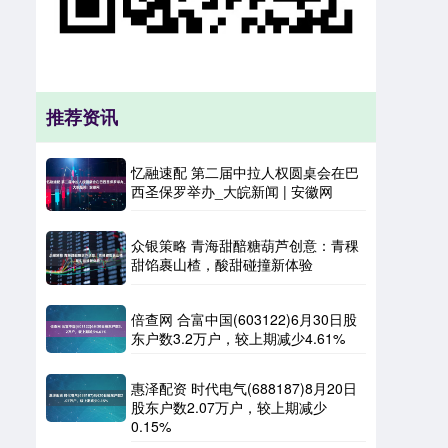
推荐资讯
忆融速配 第二届中拉人权圆桌会在巴
西圣保罗举办_大皖新闻 | 安徽网
众银策略 青海甜醅糖葫芦创意：青稞
甜馅裹山楂，酸甜碰撞新体验
倍查网 合富中国(603122)6月30日股
东户数3.2万户，较上期减少4.61%
惠泽配资 时代电气(688187)8月20日
股东户数2.07万户，较上期减少
0.15%