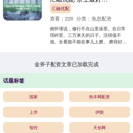
汇融优配
查看：
228
分类：
免息配资
南怀瑾说，修行不在山里庙里。在日常
琐碎里。三万来天的日子。活得值不
值。全看能不能在事儿上磨。 磨得好
的。不生闲气。不听闲话。不管闲事。
不做闲人。心就敞亮。日子有....
金斧子配资文章已加载完成
话题标签
国家
热丰网配资
上市
伊朗
智控
天创网