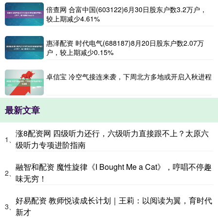
倍查网 合富中国(603122)6月30日股东户数3.2万户，
较上期减少4.61%
惠泽配资 时代电气(688187)8月20日股东户数2.07万
户，较上期减少0.15%
卓信宝 冷空气接连来袭，下周北方多地或开启入秋进程
最新文章
涨8配资网 四级听力还行，六级听力直接跟不上？太原六
1、
级听力专项进阶指南
融智和配资 魔性旋律《I Bought Me a Cat》，哼唱不停趣
2、
味无穷！
好易配资 教师悦读成长计划｜王莉：以阅读为翼，育时代
3、
新才