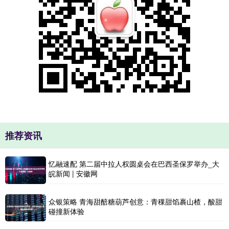
推荐资讯
忆融速配 第二届中拉人权圆桌会在巴西圣保罗举办_大
皖新闻 | 安徽网
众银策略 青海甜醅糖葫芦创意：青稞甜馅裹山楂，酸甜
碰撞新体验