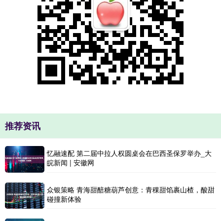
推荐资讯
忆融速配 第二届中拉人权圆桌会在巴西圣保罗举办_大
皖新闻 | 安徽网
众银策略 青海甜醅糖葫芦创意：青稞甜馅裹山楂，酸甜
碰撞新体验