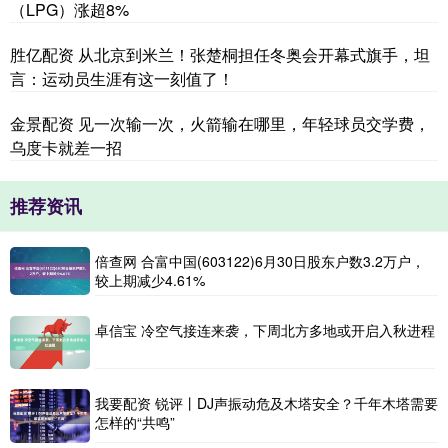
（LPG）涨超8%
胜亿配资 从北京到米兰！张楚桐担任冬奥会开幕式旗手，坦
言：运动员生涯有这一刻值了！
金景配资 见一次输一次，火箭输在哪里，年轻球员交学费，
乌度卡就差一招
推荐资讯
倍查网 合富中国(603122)6月30日股东户数3.2万户，
较上期减少4.61%
卓信宝 冷空气接连来袭，下周北方多地或开启入秋进程
我要配资 锐评丨DJ声振动危及木塔安全？千年木塔需要
怎样的“共鸣”