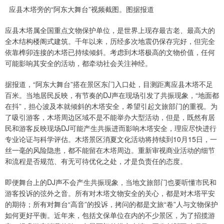
应县木塔旁的“阿东大舞台”视频截图。图据报道
应县木塔属全国重点文物保护单位，是世界上现存最古老、最高大的
全木结构楼阁式建筑。千年以来，历经多次地震仍保存完好，但完全
依靠榫卯连接的木塔已持续倾斜。考虑到木塔极高的文物价值，任何
可能影响其安全的活动，都牵动社会关注神经。
据报道，“阿东大舞台”搭在景区东门入口处，目测距离应县木塔不足
百米。当地居民反映，有节奏的DJ声在现场引发了共振现象，“地面都
在抖”，担心波及本就倾斜的木塔安全，希望引起文旅部门的重视。为
了吸引游客，木塔周边区域不是不能举办大型活动，但是，既然有居
民和游客反映现场DJ可能产生共振进而影响木塔安全，理应尽快进行
专业论证与科学评估。木塔景区消夏文化活动将持续到10月15日，一
丝一毫的风险隐患，都不能留在木塔周边。重新审视商业活动的细节
和流程是否规范、有无可待优化之处，才是负责任的态度。
即便舞台上的DJ声不会产生共振现象，当地文旅部门也要听懂市民和
游客投诉的弦外之音。所有对木塔文物安全的关心，都是对木塔平安
的期待；所有对舞台“高音”的投诉，拷问的都是文旅“卷”人与文物保护
如何更好平衡。近年来，包括文保单位在内的不少景区，为了招揽游