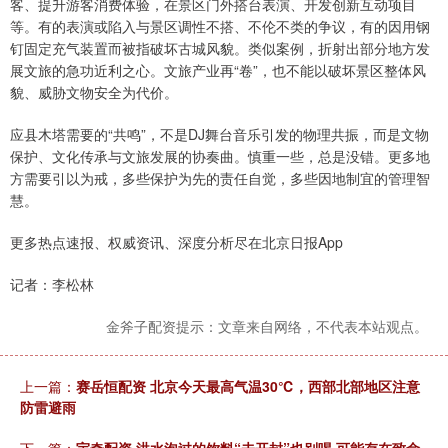
客、提升游客消费体验，在景区门外搭台表演、开发创新互动项目
等。有的表演或陷入与景区调性不搭、不伦不类的争议，有的因用钢
钉固定充气装置而被指破坏古城风貌。类似案例，折射出部分地方发
展文旅的急功近利之心。文旅产业再“卷”，也不能以破坏景区整体风
貌、威胁文物安全为代价。
应县木塔需要的“共鸣”，不是DJ舞台音乐引发的物理共振，而是文物
保护、文化传承与文旅发展的协奏曲。慎重一些，总是没错。更多地
方需要引以为戒，多些保护为先的责任自觉，多些因地制宜的管理智
慧。
更多热点速报、权威资讯、深度分析尽在北京日报App
记者：李松林
金斧子配资提示：文章来自网络，不代表本站观点。
上一篇：
赛岳恒配资 北京今天最高气温30℃，西部北部地区注意
防雷避雨
下一篇：
宇奇配资 洪水泡过的饮料“未开封”也别喝 可能存在致命