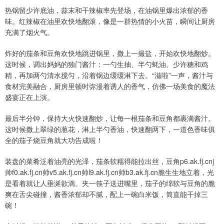
热锅留少许底油，蒜末和干辣椒率先登场，在油锅里爆出浓郁的香
味。红辣椒在油里欢快地翻滚，像是一群热情的小火苗，瞬间让厨房
充满了烟火气。
炸好的茄条和豆角欢快地跳进锅里，撒上一撮盐，开始欢快地翻炒。
这时候，调出妈妈的独门酱汁：一勺生抽、半勺蚝油、少许糖和鸡
精，再加两勺清水搅匀，沿着锅边缓缓淋下去。“滋啦”一声，酱汁与
食材完美融合，厨房里顿时弥漫着诱人的香气，仿佛一场美食的魔法
盛宴正在上演。
最后半分钟，保持大火快速翻炒，让每一根茄条和豆角都裹满酱汁。
这时候撒上翠绿的葱花，淋上半勺香油，快速翻两下，一道色香味俱
全的茄子烧豆角就大功告成啦！
装盘的菜肴泛着油亮的光泽，茄条软糯得能拉出丝，豆角p6.ak.fj.cnj
帅f0.ak.fj.cn帅v5.ak.fj.cn帅l9.ak.fj.cn帅b3.ak.fj.cn脆生生地立着，光
是看着就让人垂涎欲滴。夹一筷子送进嘴里，茄子的绵软与豆角的脆
爽在舌尖碰撞，酱香浓郁却不腻，配上一碗白米饭，简直能干掉三
碗！