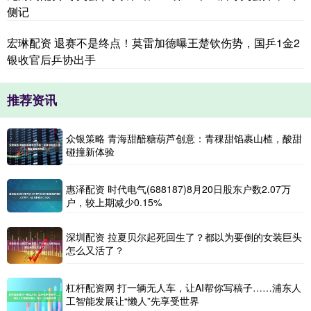
侧记
宏琳配资 退赛不是终点！莫雷加德曝王楚钦伤势，国乒1金2
银收官后乒协出手
推荐资讯
众银策略 青海甜醅糖葫芦创意：青稞甜馅裹山楂，酸甜
碰撞新体验
惠泽配资 时代电气(688187)8月20日股东户数2.07万
户，较上期减少0.15%
深圳配资 拉夏贝尔起死回生了？都以为要倒的女装巨头
怎么又活了？
杠杆配资网 打一辆无人车，让AI帮你写稿子……浦东人
工智能发展让“懒人”先享受世界