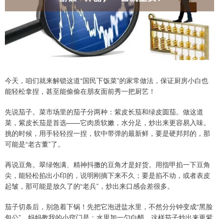
今天，咱们就来解锁这道“国民下饭菜”的家常做法，保证厨房小白也
能轻松拿捏，甚至能偷偷在朋友面前秀一把厨艺！
先说茄子。菜市场里的茄子分两种：紫皮长茄和绿皮圆茄。做这道
菜，紫皮长茄是首选——它肉质软嫩，水分足，炒出来更容易入味。
挑的时候，用手轻轻捏一捏，软中带弹的最新鲜，要是硬邦邦的，那
可能是“老古董”了。
再说豆角。翠绿饱满、精神抖擞的豆角才是好货。用指甲掐一下豆角
尖，能轻松掐出小印的，说明刚摘下来不久；要是掐不动，或者表皮
起皱，那可能是放久了的“老兵”，炒出来口感会差很多。
茄子切条后，别急着下锅！先把它泡进盐水里，不然分分钟变成“黑脸
包公”。妈妈教我的小窍门是：水里加一勺白醋，这样茄子炒出来更紫