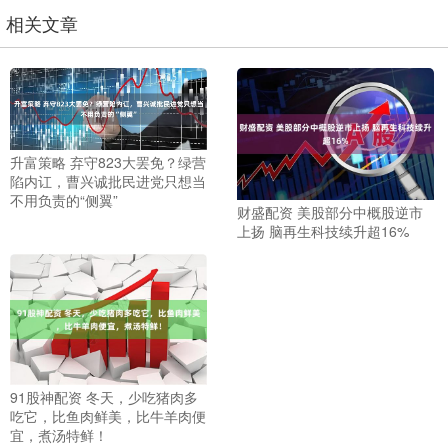
相关文章
升富策略 弃守823大罢免？绿营
陷内讧，曹兴诚批民进党只想当
不用负责的“侧翼”
财盛配资 美股部分中概股逆市
上扬 脑再生科技续升超16%
91股神配资 冬天，少吃猪肉多
吃它，比鱼肉鲜美，比牛羊肉便
宜，煮汤特鲜！