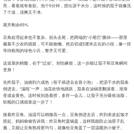
亮，看着就有食欲。泡个5分钟，捞出沥干水分，这时候的茄子就像洗
了个澡，清爽又干净。
展开剩余65%
豆角处理起来也不复杂。掐头去尾，把两端的“小尾巴”撕掉——那里
藏着不少农药残留，可不能偷懒。然后切成5厘米左右的小段，像一排
等待检阅的绿色小兵，整齐又可爱。
这道菜的精髓，在于“过油”。别怕麻烦，这一步能让茄子和豆角瞬间
变身！
先炸茄子。油烧到六成热（筷子插进去会冒小泡），把沥干水的茄条
倒进去。“滋啦”一声，油花欢快地跳跃，茄条在油锅里翻滚着，渐渐
变成金黄色。这时候别急着捞，多炸一会儿，让茄子充分吸收油脂，
软糯的口感就靠这一步了！
接着炸豆角。油温可以稍微高一点，豆角倒进去后，炸到表皮起皱才
捞起。妈妈偷偷告诉我：炸豆角时盖锅盖，这样既能防止油星子乱
溅，又能让豆角熟得更均匀，就像给豆角盖了一层温暖的小被子。