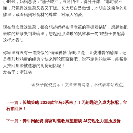
小时候，妈妈总说：“茄子吃油，豆角怕生，得分开炸。”那时候不
懂，只觉得这道菜又香又下饭。长大后自己做饭，才明白这简单的步
骤里，藏着妈妈对食材的尊重，对家人的爱。
现在每次做这道菜，都会想起妈妈布满老茧的手握着锅铲，想起她把
最软的茄条夹到我碗里，想起她那温暖的笑容和一句“吃茄子要配蒜，
这样才香”。
你家里有没有一道类似的“偷懒神器”菜呢？是土豆烧排骨的醇厚，还
是番茄炒鸡蛋的经典？快来评论区聊聊吧，说不定你的故事，能帮别
人找回那些被遗忘的厨房记忆呢！
发布于：浙江省
金斧子配资提示：文章来自网络，不代表本站观点。
上一篇：
长城策略 2026款宝马5系来了！无钥匙进入成为标配，宝
石青回归！
下一篇：
奔牛网配资 赛富时营收展望黯淡 AI变现乏力重压股价