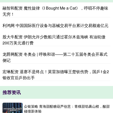
融智和配资 魔性旋律《I Bought Me a Cat》，哼唱不停趣味
无穷！
利鸿网 中国国际医疗设备与器械交易平台累计交易额逾亿元
股大牛配资 伊朗允许少数船只通过霍尔木兹海峡 有油轮缴
200万美元通行费
龙爵网配资 冬奥会 | 呼唤和谐——第二十五届冬奥会开幕式
侧记
宏琳配资 退赛不是终点！莫雷加德曝王楚钦伤势，国乒1金2
银收官后乒协出手
推荐资讯
众银策略 青海甜醅糖葫芦创意：青稞甜馅裹山楂，酸甜
碰撞新体验