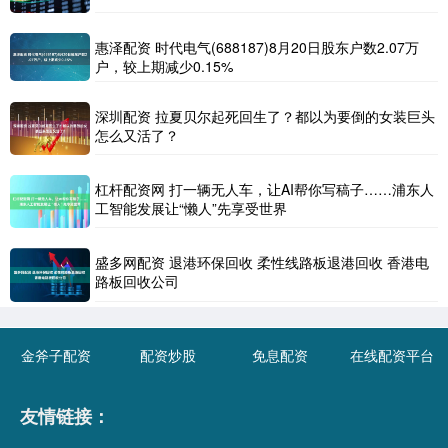
惠泽配资 时代电气(688187)8月20日股东户数2.07万
户，较上期减少0.15%
深圳配资 拉夏贝尔起死回生了？都以为要倒的女装巨头
怎么又活了？
杠杆配资网 打一辆无人车，让AI帮你写稿子……浦东人
工智能发展让“懒人”先享受世界
盛多网配资 退港环保回收 柔性线路板退港回收 香港电
路板回收公司
金斧子配资
配资炒股
免息配资
在线配资平台
友情链接：