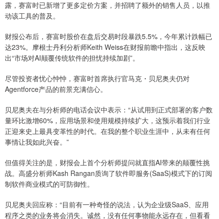
露，赛富时已新增了更多定价方案，并招聘了额外的销售人员，以推
动该工具的普及。
财报公布后，赛富时股价在盘后交易时段暴跌5.5%，今年累计跌幅已
达23%。摩根士丹利分析师Keith Weiss在财报前瞻中指出，这反映
出“市场对AI颠覆传统软件的担忧持续加剧”。
尽管投资者忧心忡忡，赛富时首席执行官马克・贝尼奥夫仍对
Agentforce产品的前景充满信心。
贝尼奥夫在与分析师的电话会议中表示：“从试用到正式部署的客户数
量环比激增60%，应用场景和使用规模持续扩大，这预示着我们行业
正迎来史上最具变革性的时代。在我的整个职业生涯中，从未有任何
事情让我如此兴奋。”
但值得关注的是，财报会上首个分析师提问就直指AI带来的颠覆性挑
战。高盛分析师Kash Rangan质询了软件即服务(SaaS)模式下的订阅
制软件商业模式的可防御性。
贝尼奥夫回应称：“目前有一种奇怪的说法，认为企业级SaaS、应用
程序之类的业务将会消失。诚然，没有任何事物能永远存在，但看看