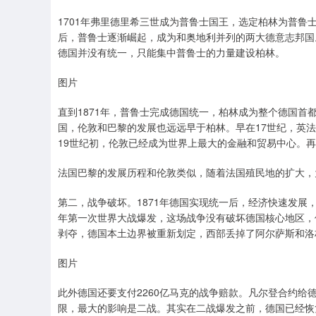
1701年弗里德里希三世成为普鲁士国王，选定柏林为普鲁
后，普鲁士逐渐崛起，成为和奥地利并列的两大德意志邦国
德国并没有统一，只能集中普鲁士的力量建设柏林。
图片
直到1871年，普鲁士完成德国统一，柏林成为整个德国
国，伦敦和巴黎的发展也远远早于柏林。早在17世纪，英
19世纪初，伦敦已经成为世界上最大的金融和贸易中心。
法国巴黎的发展历程和伦敦类似，随着法国殖民地的扩大，
第二，战争破坏。1871年德国实现统一后，经济快速发展
年第一次世界大战爆发，这场战争没有破坏德国核心地区，
剥夺，德国本土边界被重新划定，西部丢掉了阿尔萨斯和洛
图片
此外德国还要支付2260亿马克的战争赔款。凡尔登合约
限，最大的影响是二战。其实在二战爆发之前，德国已经恢