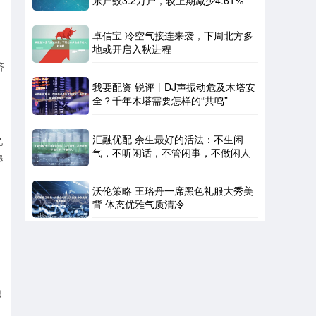
东户数3.2万户，较上期减少4.61%
卓信宝 冷空气接连来袭，下周北方多
地或开启入秋进程
济
我要配资 锐评丨DJ声振动危及木塔安
全？千年木塔需要怎样的“共鸣”
汇融优配 余生最好的活法：不生闲
亿
气，不听闲话，不管闲事，不做闲人
德
沃伦策略 王珞丹一席黑色礼服大秀美
背 体态优雅气质清冷
地