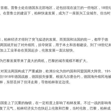
士首都。普鲁士处在德国东北部地区，还包括现在波兰的一些地区，18世
。在普鲁士的建设下，柏林快速发展，成为了一座新兴工业城市。但当时
首都，柏林经济才得到了突飞猛进的发展。而英国和法国的统一，都早于德
法两国就开始了对外殖民，掠夺财富，用于本土和首都建设。到了18世纪
再加上工业革命在英国起步，伦敦发展一直比较快。
为巴黎发展带来了庞大的商机，巴黎的城市规模不断扩大。
，对英法两国构成了严重威胁，欧洲分化为协约国和同盟国两大阵营。191
但1918年德国战败，德国损失惨重。根据凡尔赛合约，德国海外殖民地
林，东部丢掉了但泽走廊，导致柏林靠近边境。
给德国套上了沉重的枷锁，在一定程度上影响了柏林发展。不过一战的影响
复了元气，柏林经济实力也快赶上伦敦和巴黎，当时伦敦，巴黎，柏林成