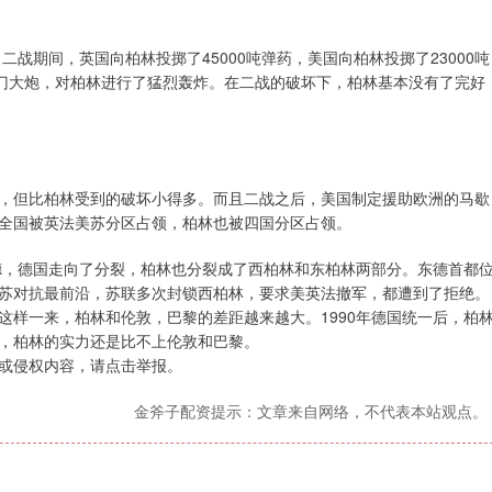
二战期间，英国向柏林投掷了45000吨弹药，美国向柏林投掷了23000吨
00门大炮，对柏林进行了猛烈轰炸。在二战的破坏下，柏林基本没有了完好
，但比柏林受到的破坏小得多。而且二战之后，美国制定援助欧洲的马歇
全国被英法美苏分区占领，柏林也被四国分区占领。
东德，德国走向了分裂，柏林也分裂成了西柏林和东柏林两部分。东德首都
苏对抗最前沿，苏联多次封锁西柏林，要求美英法撤军，都遭到了拒绝。
这样一来，柏林和伦敦，巴黎的差距越来越大。1990年德国统一后，柏
，柏林的实力还是比不上伦敦和巴黎。
或侵权内容，请点击举报。
金斧子配资提示：文章来自网络，不代表本站观点。